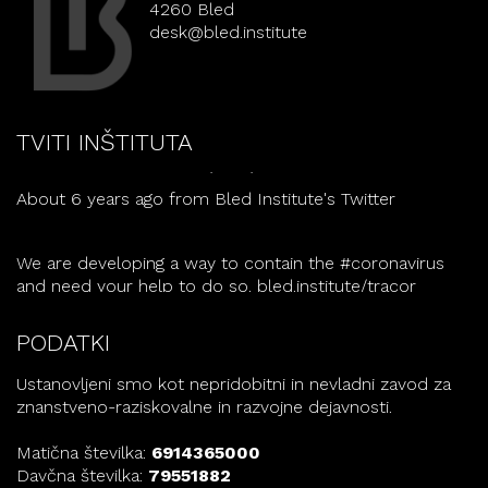
4260 Bled
desk@bled.institute
Nearly there! The
#LCAD2020
conference starts
tomorrow.
bled.institute/lcad/
TVITI INŠTITUTA
About 6 years ago
from
Bled Institute's Twitter
We are developing a way to contain the
#coronavirus
and need your help to do so.
bled.institute/tracor
About 6 years ago
from
Bled Institute's Twitter
PODATKI
Ustanovljeni smo kot nepridobitni in nevladni zavod za
znanstveno-raziskovalne in razvojne dejavnosti.
Matična številka:
6914365000
Davčna številka:
79551882